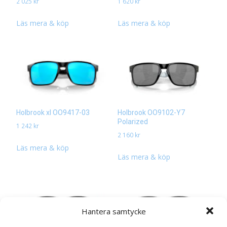
2 025
kr
1 620
kr
Läs mera & köp
Läs mera & köp
Holbrook xl OO9417-03
Holbrook OO9102-Y7
Polarized
1 242
kr
2 160
kr
Läs mera & köp
Läs mera & köp
Hantera samtycke