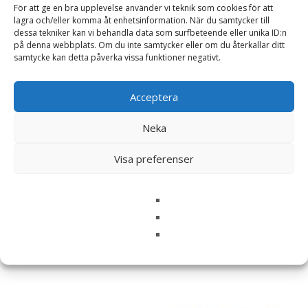
För att ge en bra upplevelse använder vi teknik som cookies för att
lagra och/eller komma åt enhetsinformation. När du samtycker till
Holbrook OO9102-Y2
Holbrook OO9102-W7
dessa tekniker kan vi behandla data som surfbeteende eller unika ID:n
Polarized
1 438
kr
på denna webbplats. Om du inte samtycker eller om du återkallar ditt
1 890
kr
samtycke kan detta påverka vissa funktioner negativt.
Läs mera & köp
Läs mera & köp
Acceptera
Neka
Visa preferenser
Holbrook OO9102-E9
Holbrook OO9102-E8
1 242
kr
1 358
kr
Läs mera & köp
Läs mera & köp