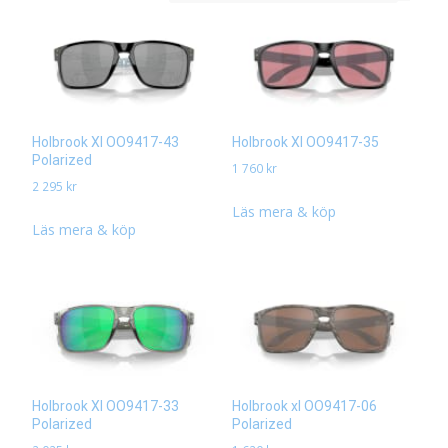
senaste
Holbrook Xl OO9417-43
Holbrook Xl OO9417-35
Polarized
1 760
kr
2 295
kr
Läs mera & köp
Läs mera & köp
Holbrook Xl OO9417-33
Holbrook xl OO9417-06
Polarized
Polarized