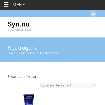
MENY
Syn.nu
Glasögon och linser
Neutrogena
Syn.nu
>
Produkter
>
Neutrogena
Endast ett sökresultat