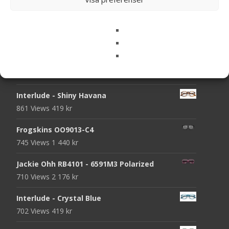
1143 Views
539
kr
Jack RB3565-001/51
1090 Views
1 688
kr
1-Day Acuvue Moist Multifocal
1072 Views
339
kr
Interlude - Shiny Havana
861 Views
419
kr
Frogskins OO9013-C4
745 Views
1 440
kr
Jackie Ohh RB4101 - 6591M3 Polarized
710 Views
2 176
kr
Interlude - Crystal Blue
702 Views
419
kr