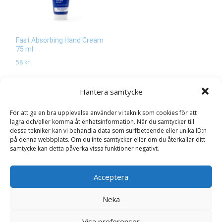
Fast Absorbing Hand Cream
75 ml
58
kr
Läs mera & köp
Hantera samtycke
För att ge en bra upplevelse använder vi teknik som cookies för att
lagra och/eller komma åt enhetsinformation. När du samtycker till
dessa tekniker kan vi behandla data som surfbeteende eller unika ID:n
på denna webbplats. Om du inte samtycker eller om du återkallar ditt
samtycke kan detta påverka vissa funktioner negativt.
Search
for:
Acceptera
Glasögon & linser
Neka
Interface - Milky Beige
Visa preferenser