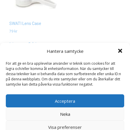
SWATI Lens Case
79
kr
Läs mera & köp
Hantera samtycke
För att ge en bra upplevelse använder vi teknik som cookies för att
lagra och/eller komma åt enhetsinformation. När du samtycker till
dessa tekniker kan vi behandla data som surfbeteende eller unika ID:n
på denna webbplats. Om du inte samtycker eller om du återkallar ditt
samtycke kan detta påverka vissa funktioner negativt.
Search
for:
Acceptera
Glasögon & linser
Neka
Interface - Milky Beige
Visa preferenser
1146 Views
539
kr