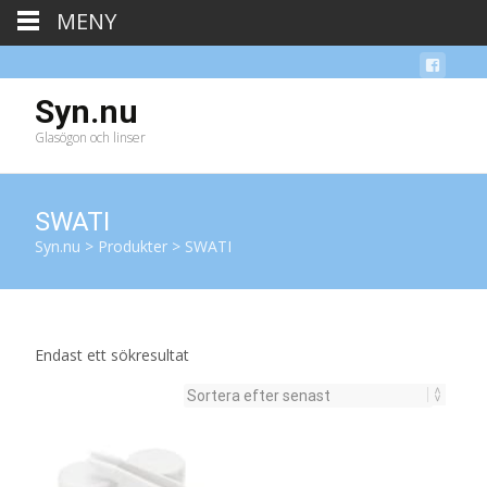
MENY
Syn.nu
Glasögon och linser
SWATI
Syn.nu
>
Produkter
>
SWATI
Endast ett sökresultat