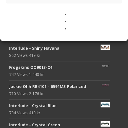
Jack RB3565-001/51
1091 Views
1 688
kr
1-Day Acuvue Moist Multifocal
1073 Views
339
kr
Interlude - Shiny Havana
862 Views
419
kr
Frogskins OO9013-C4
747 Views
1 440
kr
Jackie Ohh RB4101 - 6591M3 Polarized
710 Views
2 176
kr
Interlude - Crystal Blue
704 Views
419
kr
Interlude - Crystal Green