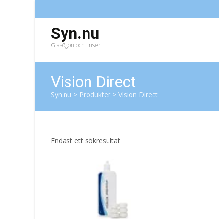
Syn.nu
Glasögon och linser
Vision Direct
Syn.nu
>
Produkter
>
Vision Direct
Endast ett sökresultat