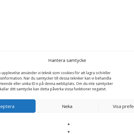
Hantera samtycke
a upplevelse använder vi teknik som cookies för att lagra och/eller
information. När du samtycker till dessa tekniker kan vi behandla
gon & linser
teende eller unika ID:n på denna webbplats. Om du inte samtycker
kallar ditt samtycke kan detta påverka vissa funktioner negativt.
ce - Milky Beige
iews
539
kr
ceptera
Neka
Visa pref
B3565-001/51
iews
1 688
kr