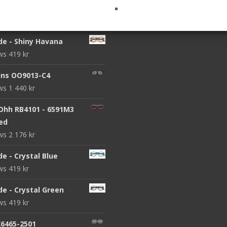
Acuvue Moist Multifocal
iews
339
kr
de - Shiny Havana
ews
419
kr
ins OO9013-C4
ews
1 440
kr
 Ohh RB4101 - 6591M3
zed
ews
2 176
kr
de - Crystal Blue
ews
419
kr
de - Crystal Green
ews
419
kr
X6465-2501