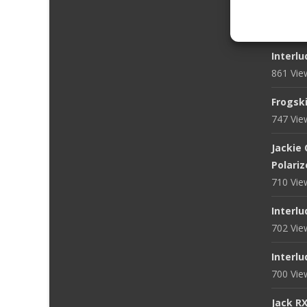
1-Day 
1072 V
Interlu
861 Vi
Frogsk
747 Vi
Jackie
Polari
710 Vi
Interlu
702 Vi
Interlu
700 Vi
Jack R