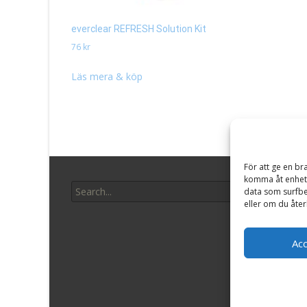
everclear REFRESH Solution Kit
76
kr
Läs mera & köp
För att ge en br
Search
komma åt enhets
Glasö
data som surfbe
for:
eller om du åter
Interfa
1143 V
Ac
Jack R
1091 V