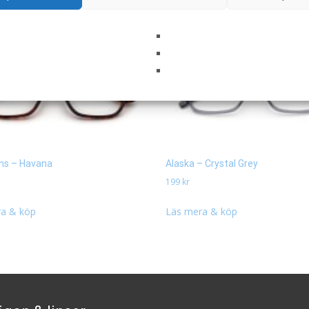
ns – Havana
Alaska – Crystal Grey
199
kr
a & köp
Läs mera & köp