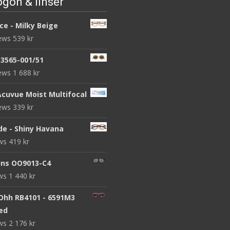
gon & linser
ce - Milky Beige
iews
539
kr
B3565-001/51
iews
1 688
kr
Acuvue Moist Multifocal
iews
339
kr
de - Shiny Havana
ews
419
kr
ins OO9013-C4
ews
1 440
kr
 Ohh RB4101 - 6591M3
zed
ews
2 176
kr