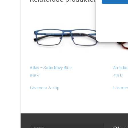
Atlas – Satin Navy Blue
Ambitio
849
kr
419
kr
Läs mera & köp
Läs mer
Search