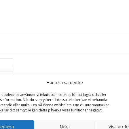
Hantera samtycke
i denna webbläsare till nästa gång jag skriver en kommentar.
a upplevelse använder vi teknik som cookies för att lagra och/eller
information. När du samtycker till dessa tekniker kan vi behandla
teende eller unika ID:n på denna webbplats. Om du inte samtycker
kallar ditt samtycke kan detta påverka vissa funktioner negativt.
ceptera
Neka
Visa pref