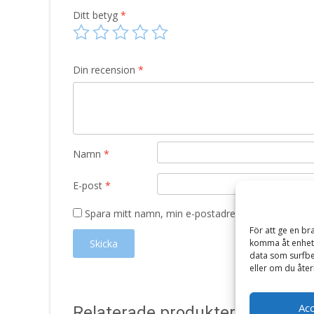
Ditt betyg
*
Din recension
*
Namn
*
E-post
*
Spara mitt namn, min e-postadress och webbplats 
För att ge en br
komma åt enhets
data som surfbe
eller om du åter
Ac
Relaterade produkter