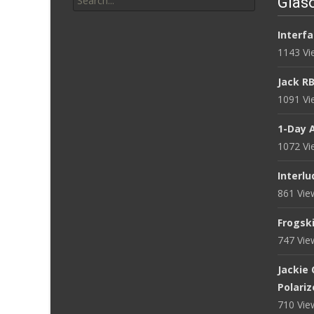
Glasö
for:
Interfa
1143 V
Jack R
1091 V
1-Day 
1072 V
Interlu
861 Vi
Frogsk
747 Vi
Jackie
Polari
710 Vi