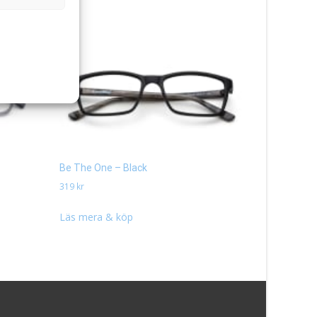
Be The One – Black
Athena – M
319
kr
494
kr
Läs mera & köp
Läs mera 