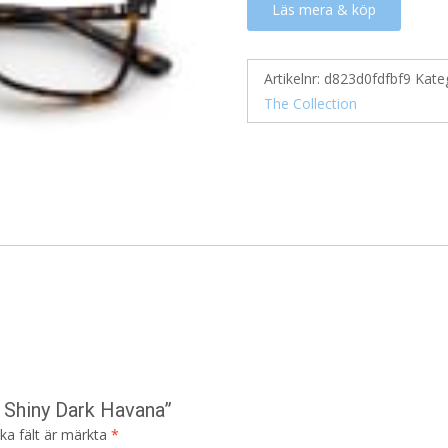
Läs mera & köp
Artikelnr:
d823d0fdfbf9
Kate
The Collection
 Shiny Dark Havana”
ska fält är märkta
*