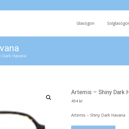
Skip
to
Glasögon
Solglasögo
content
avana
ny Dark Havana
Artemis – Shiny Dark 
494
kr
Artemis – Shiny Dark Havana