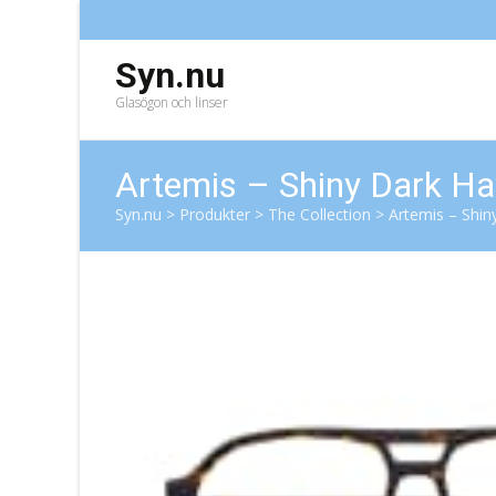
Syn.nu
Glasögon och linser
Artemis – Shiny Dark H
Syn.nu
>
Produkter
>
The Collection
>
Artemis – Shi