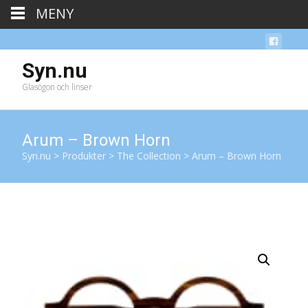
MENY
Syn.nu
Glasögon och linser
Arum – Brown Horn
Syn.nu
>
Produkter
>
The Collection
>
Arum – Brown Horn