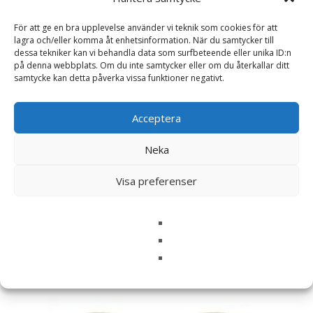
För att ge en bra upplevelse använder vi teknik som cookies för att
Namn
*
lagra och/eller komma åt enhetsinformation. När du samtycker till
dessa tekniker kan vi behandla data som surfbeteende eller unika ID:n
på denna webbplats. Om du inte samtycker eller om du återkallar ditt
E-post
*
samtycke kan detta påverka vissa funktioner negativt.
Spara mitt namn, min e-postadress och webbplats i
denna webbläsare till nästa gång jag skriver en
Acceptera
kommentar.
Neka
Visa preferenser
Relaterade produkter