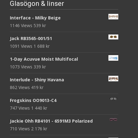
Glasögon & linser
Interface - Milky Beige
1146 Views
539
kr
Jack RB3565-001/51
1091 Views
1 688
kr
1-Day Acuvue Moist Multifocal
1073 Views
339
kr
Interlude - Shiny Havana
862 Views
419
kr
Frogskins OO9013-C4
747 Views
1 440
kr
Jackie Ohh RB4101 - 6591M3 Polarized
710 Views
2 176
kr