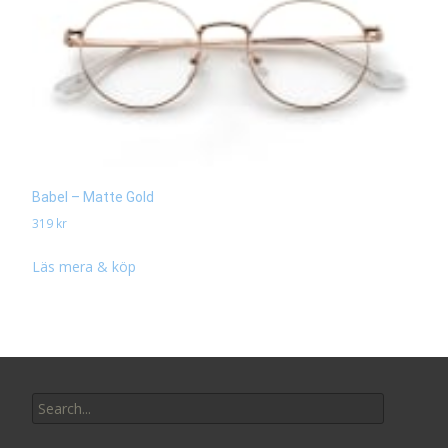
Babel – Matte Gold
319
kr
Läs mera & köp
Search
for: