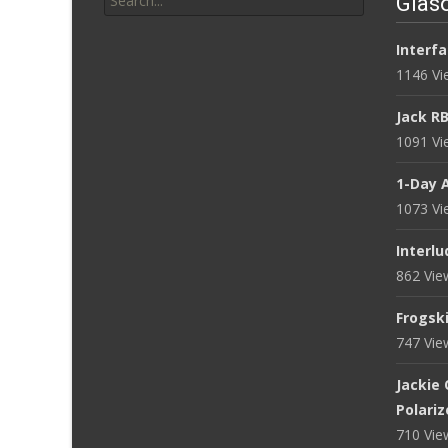
Glasö
for:
Interfa
1146 V
Jack R
1091 V
1-Day 
1073 V
Interlu
862 Vi
Frogsk
747 Vi
Jackie
Polari
710 Vi