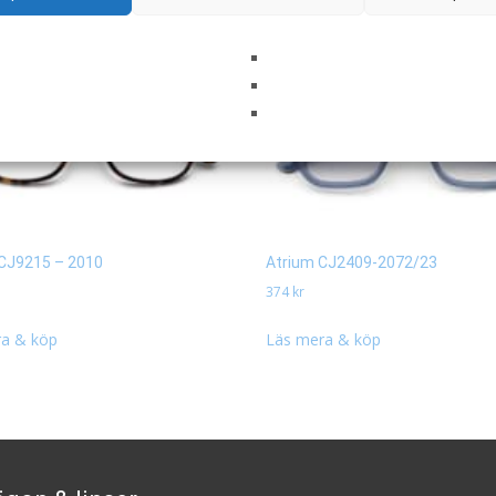
CJ9215 – 2010
Atrium CJ2409-2072/23
374
kr
a & köp
Läs mera & köp