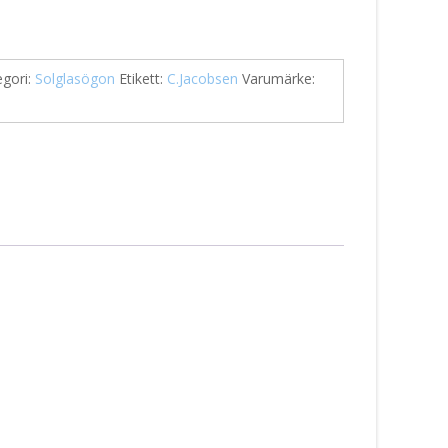
egori:
Solglasögon
Etikett:
C.Jacobsen
Varumärke: