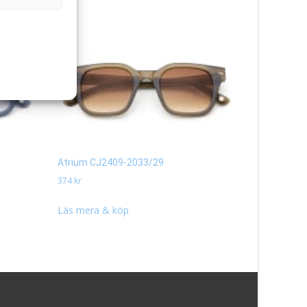
Atrium CJ2409-2033/29
Atrium CJ2
374
kr
349
kr
Läs mera & köp
Läs mera 