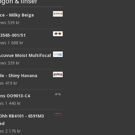
gon & linser
ce - Milky Beige
iews
539
kr
B3565-001/51
iews
1 688
kr
Acuvue Moist Multifocal
iews
339
kr
de - Shiny Havana
ews
419
kr
ins OO9013-C4
ews
1 440
kr
 Ohh RB4101 - 6591M3
zed
ews
2 176
kr