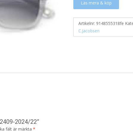
Läs mera & köp
Artikelnr:
9148555318fe
Kat
C.Jacobsen
CJ2409-2024/22”
ska fält är märkta
*