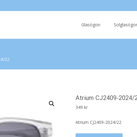
Skip
to
Glasögon
Solglasögo
content
24/22
Atrium CJ2409-2024/
349
kr
Atrium CJ2409-2024/22