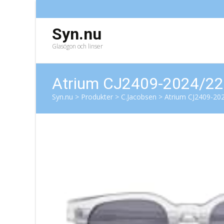
Syn.nu
Glasögon och linser
Atrium CJ2409-2024/22
Syn.nu
>
Produkter
>
C.Jacobsen
>
Atrium CJ2409-20