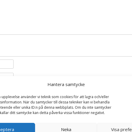
Hantera samtycke
i denna webbläsare till nästa gång jag skriver en kommentar.
a upplevelse använder vi teknik som cookies för att lagra och/eller
information. När du samtycker till dessa tekniker kan vi behandla
teende eller unika ID:n på denna webbplats. Om du inte samtycker
kallar ditt samtycke kan detta påverka vissa funktioner negativt.
ceptera
Neka
Visa pref