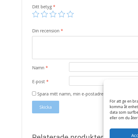
Ditt betyg
*
Din recension
*
Namn
*
E-post
*
Spara mitt namn, min e-postadress och webbplats 
För att ge en br
komma åt enhets
data som surfbe
eller om du åter
Ac
Relaterade produkter