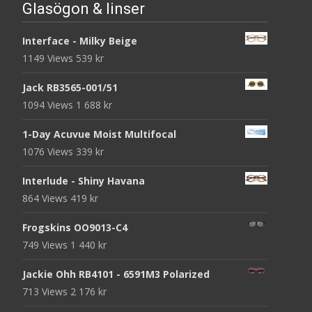
Glasögon & linser
Interface - Milky Beige
1149 Views
539
kr
Jack RB3565-001/51
1094 Views
1 688
kr
1-Day Acuvue Moist Multifocal
1076 Views
339
kr
Interlude - Shiny Havana
864 Views
419
kr
Frogskins OO9013-C4
749 Views
1 440
kr
Jackie Ohh RB4101 - 6591M3 Polarized
713 Views
2 176
kr