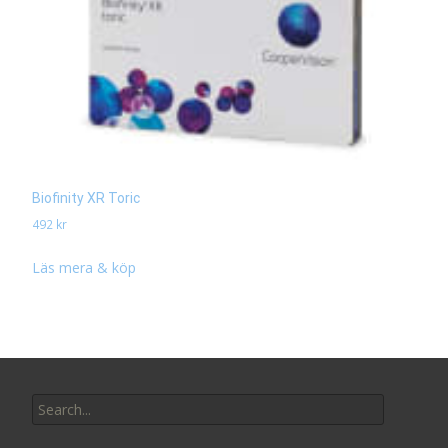
Biofinity XR Toric
492
kr
Läs mera & köp
Search
for: