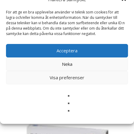
För att ge en bra upplevelse använder vi teknik som cookies för att
Namn
*
lagra och/eller komma åt enhetsinformation. När du samtycker till
dessa tekniker kan vi behandla data som surfbeteende eller unika ID:n
på denna webbplats. Om du inte samtycker eller om du återkallar ditt
E-post
*
samtycke kan detta påverka vissa funktioner negativt.
Spara mitt namn, min e-postadress och webbplats i
Acceptera
denna webbläsare till nästa gång jag skriver en
kommentar.
Neka
Visa preferenser
Relaterade produkter