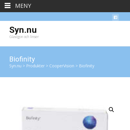
MENY
Syn.nu
Glasögon och linser
Biofinity
Syn.nu
>
Produkter
>
CooperVision
>
Biofinity