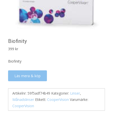
Biofinity
399
kr
Biofinity
Läs mera & köp
Artikelnr:
59f5adf74b49
Kategorier:
Linser
,
Månadslinser
Etikett:
CooperVision
Varumärke:
CooperVision