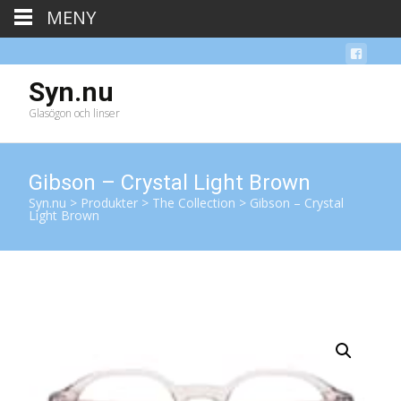
MENY
Syn.nu
Glasögon och linser
Gibson – Crystal Light Brown
Syn.nu
>
Produkter
>
The Collection
>
Gibson – Crystal
Light Brown