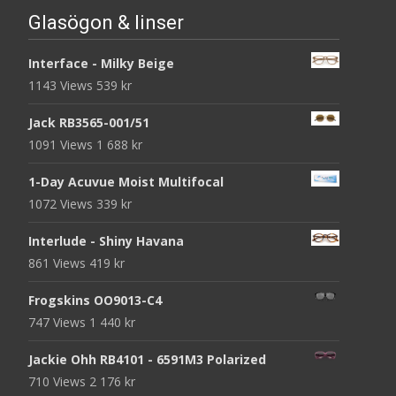
Glasögon & linser
Interface - Milky Beige
1143 Views
539
kr
Jack RB3565-001/51
1091 Views
1 688
kr
1-Day Acuvue Moist Multifocal
1072 Views
339
kr
Interlude - Shiny Havana
861 Views
419
kr
Frogskins OO9013-C4
747 Views
1 440
kr
Jackie Ohh RB4101 - 6591M3 Polarized
710 Views
2 176
kr