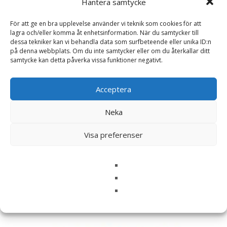
Hantera samtycke
För att ge en bra upplevelse använder vi teknik som cookies för att
lagra och/eller komma åt enhetsinformation. När du samtycker till
Namn
*
dessa tekniker kan vi behandla data som surfbeteende eller unika ID:n
på denna webbplats. Om du inte samtycker eller om du återkallar ditt
E-post
*
samtycke kan detta påverka vissa funktioner negativt.
Spara mitt namn, min e-postadress och webbplats i
Acceptera
denna webbläsare till nästa gång jag skriver en
kommentar.
Neka
Visa preferenser
Relaterade produkter