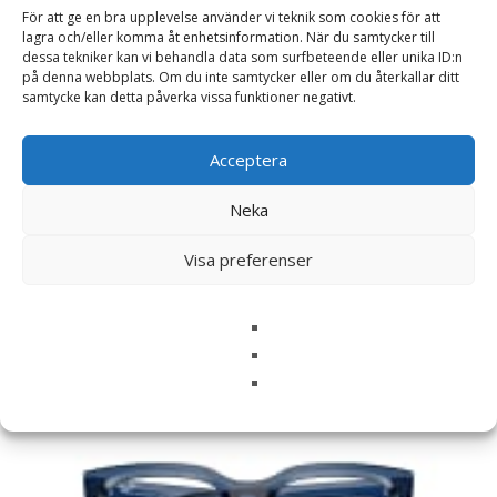
För att ge en bra upplevelse använder vi teknik som cookies för att
lagra och/eller komma åt enhetsinformation. När du samtycker till
Namn
*
dessa tekniker kan vi behandla data som surfbeteende eller unika ID:n
på denna webbplats. Om du inte samtycker eller om du återkallar ditt
E-post
*
samtycke kan detta påverka vissa funktioner negativt.
Spara mitt namn, min e-postadress och webbplats i
Acceptera
denna webbläsare till nästa gång jag skriver en
kommentar.
Neka
Visa preferenser
Relaterade produkter