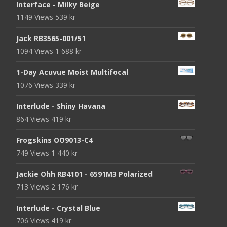
Interface - Milky Beige
1149 Views
539
kr
Jack RB3565-001/51
1094 Views
1 688
kr
1-Day Acuvue Moist Multifocal
1076 Views
339
kr
Interlude - Shiny Havana
864 Views
419
kr
Frogskins OO9013-C4
749 Views
1 440
kr
Jackie Ohh RB4101 - 6591M3 Polarized
713 Views
2 176
kr
Interlude - Crystal Blue
706 Views
419
kr