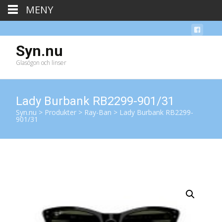
MENY
Syn.nu
Glasögon och linser
Lady Burbank RB2299-901/31
Syn.nu
>
Produkter
>
Ray-Ban
>
Lady Burbank RB2299-
901/31