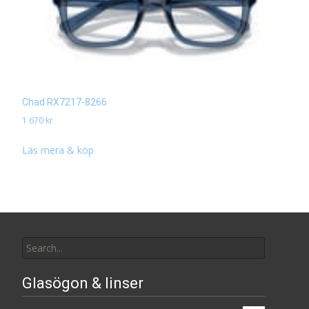
Chad RX7217-8266
1 670
kr
Läs mera & köp
Search
for:
Glasögon & linser