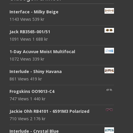
Interface - Milky Beige
1143 Views
539
kr
Jack RB3565-001/51
1091 Views
1 688
kr
1-Day Acuvue Moist Multifocal
1072 Views
339
kr
Interlude - Shiny Havana
861 Views
419
kr
Frogskins OO9013-C4
747 Views
1 440
kr
Jackie Ohh RB4101 - 6591M3 Polarized
710 Views
2 176
kr
Interlude - Crystal Blue