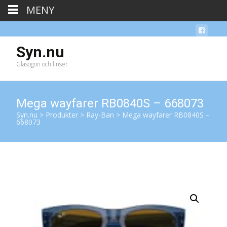
MENY
Syn.nu
Glasögon och linser
Mega wayfarer RB0840S – 668073
Syn.nu
>
Produkter
>
Ray-Ban
>
Mega wayfarer RB0840S –
668073