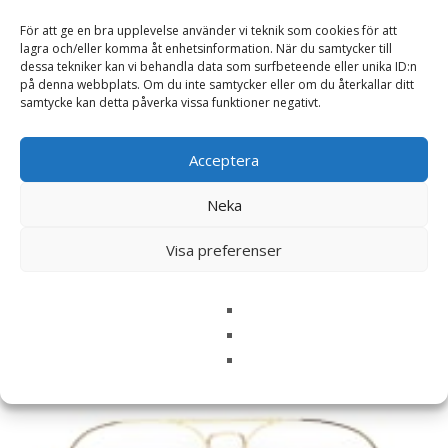
För att ge en bra upplevelse använder vi teknik som cookies för att
Namn
*
lagra och/eller komma åt enhetsinformation. När du samtycker till
dessa tekniker kan vi behandla data som surfbeteende eller unika ID:n
E-post
*
på denna webbplats. Om du inte samtycker eller om du återkallar ditt
samtycke kan detta påverka vissa funktioner negativt.
Spara mitt namn, min e-postadress och webbplats i
denna webbläsare till nästa gång jag skriver en
Acceptera
kommentar.
Neka
Visa preferenser
Relaterade produkter