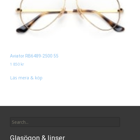
Aviator RB6489-2500 55
1 850
kr
Läs mera & köp
Search
for:
Glasögon & linser