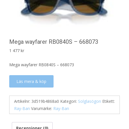
Mega wayfarer RB0840S – 668073
1 477
kr
Mega wayfarer RB0840S – 668073
Läs mera & köp
Artikelnr:
3d519b4868a0
Kategori:
Solglasögon
Etikett:
Ray-Ban
Varumärke:
Ray-Ban
Recensioner (0)