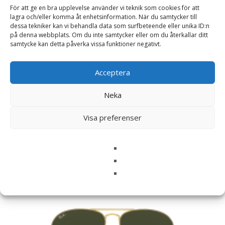
För att ge en bra upplevelse använder vi teknik som cookies för att
lagra och/eller komma åt enhetsinformation. När du samtycker till
Namn
*
dessa tekniker kan vi behandla data som surfbeteende eller unika ID:n
på denna webbplats. Om du inte samtycker eller om du återkallar ditt
E-post
*
samtycke kan detta påverka vissa funktioner negativt.
Spara mitt namn, min e-postadress och webbplats i
Acceptera
denna webbläsare till nästa gång jag skriver en
kommentar.
Neka
Visa preferenser
Relaterade produkter