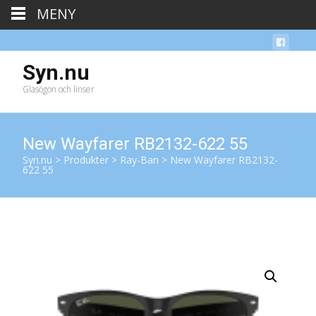
MENY
Syn.nu
Glasögon och linser
New Wayfarer RB2132-622 55
Syn.nu
>
Produkter
>
Ray-Ban
>
New Wayfarer RB2132-
622 55