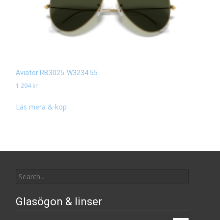
Aviator RB3025-W3234 55
1 294
kr
Läs mera & köp
Search
for:
Glasögon & linser