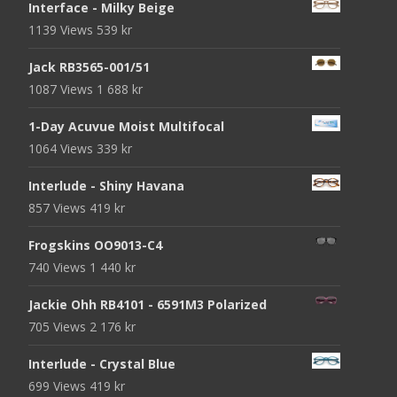
Interface - Milky Beige
1139 Views
539
kr
Jack RB3565-001/51
1087 Views
1 688
kr
1-Day Acuvue Moist Multifocal
1064 Views
339
kr
Interlude - Shiny Havana
857 Views
419
kr
Frogskins OO9013-C4
740 Views
1 440
kr
Jackie Ohh RB4101 - 6591M3 Polarized
705 Views
2 176
kr
Interlude - Crystal Blue
699 Views
419
kr