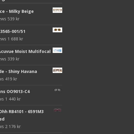
ce - Milky Beige
iews
539
kr
B3565-001/51
iews
1 688
kr
Acuvue Moist Multifocal
iews
339
kr
de - Shiny Havana
ews
419
kr
ins OO9013-C4
ews
1 440
kr
 Ohh RB4101 - 6591M3
zed
ews
2 176
kr