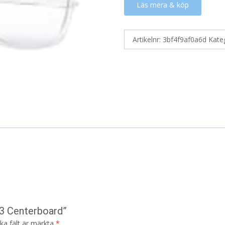
Läs mera & köp
Artikelnr:
3bf4f9af0a6d
Kate
03 Centerboard”
ska fält är märkta
*