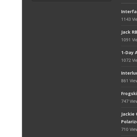
Interfa
1143 V
Jack R
1091 V
1-Day 
1072 V
Interlu
861 Vi
Frogsk
747 Vi
Jackie
Polari
710 Vi