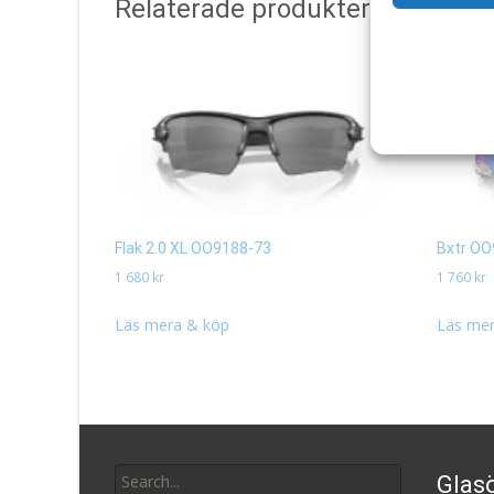
Relaterade produkter
Flak 2.0 XL OO9188-73
Bxtr OO
1 680
kr
1 760
kr
Läs mera & köp
Läs mer
Search
Glasö
for: