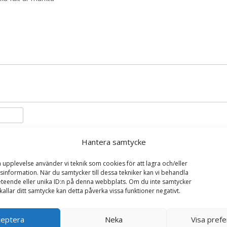
Hantera samtycke
i denna webbläsare till nästa gång jag skriver en kommentar.
a upplevelse använder vi teknik som cookies för att lagra och/eller
information. När du samtycker till dessa tekniker kan vi behandla
teende eller unika ID:n på denna webbplats. Om du inte samtycker
kallar ditt samtycke kan detta påverka vissa funktioner negativt.
ceptera
Neka
Visa pref