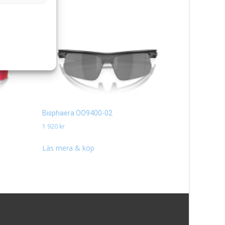
Bisphaera OO9400-02
Frogskins
1 920
kr
1 350
kr
Läs mera & köp
Läs mera 