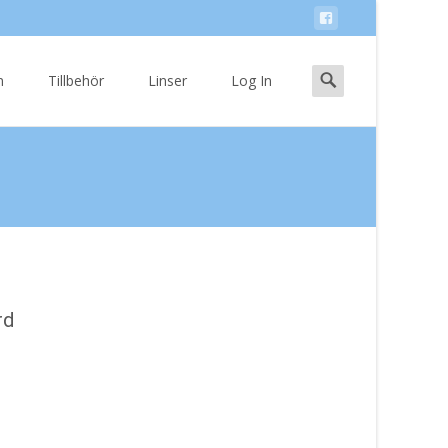
Search
n
Tillbehör
Linser
Log In
for:
rd