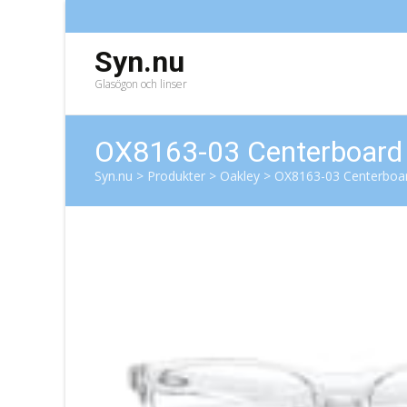
Syn.nu
Glasögon och linser
OX8163-03 Centerboard
Syn.nu
>
Produkter
>
Oakley
>
OX8163-03 Centerboa