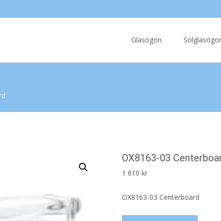
Skip
to
Glasögon
Solglasögo
content
rd
OX8163-03 Centerboa
1 610
kr
OX8163-03 Centerboard