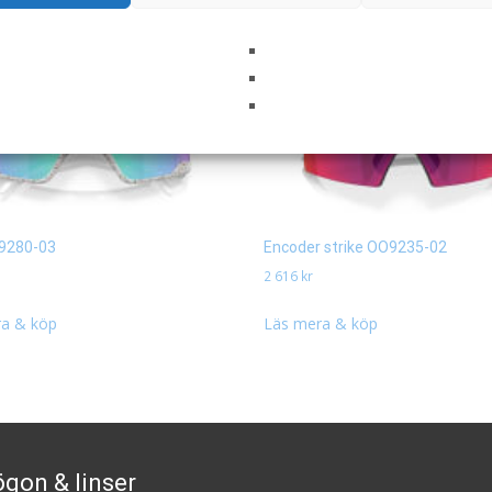
9280-03
Encoder strike OO9235-02
2 616
kr
a & köp
Läs mera & köp
gon & linser