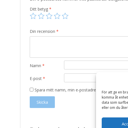
Ditt betyg
*
Din recension
*
Namn
*
E-post
*
Spara mitt namn, min e-postadress och webbplats 
För att ge en br
komma åt enhets
data som surfbe
eller om du åter
Ac