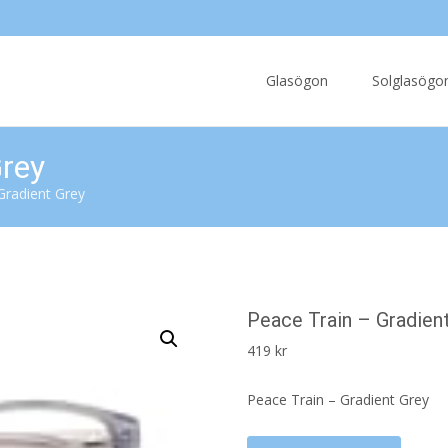
Skip
to
Glasögon
Solglasögo
content
Grey
Gradient Grey
Peace Train – Gradien
419
kr
Peace Train – Gradient Grey