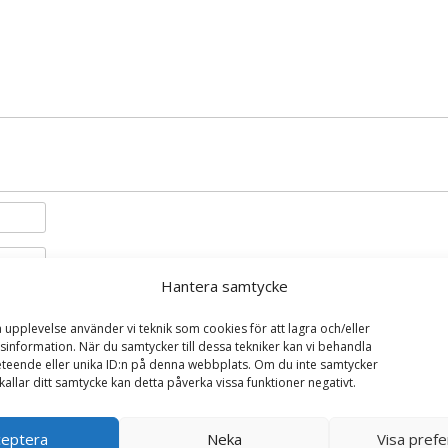
Hantera samtycke
i denna webbläsare till nästa gång jag skriver en kommentar.
a upplevelse använder vi teknik som cookies för att lagra och/eller
information. När du samtycker till dessa tekniker kan vi behandla
teende eller unika ID:n på denna webbplats. Om du inte samtycker
kallar ditt samtycke kan detta påverka vissa funktioner negativt.
ceptera
Neka
Visa pref