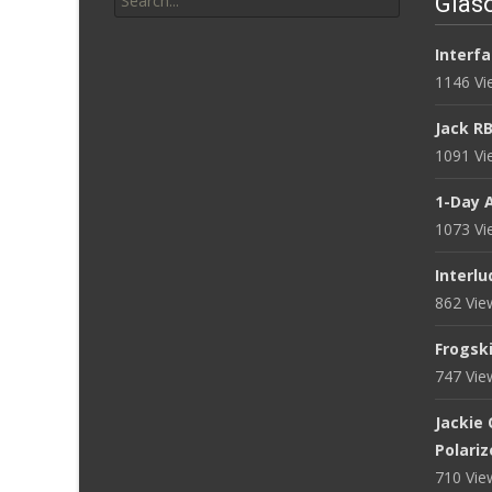
Glasö
for:
Interfa
1146 V
Jack R
1091 V
1-Day 
1073 V
Interlu
862 Vi
Frogsk
747 Vi
Jackie
Polari
710 Vi