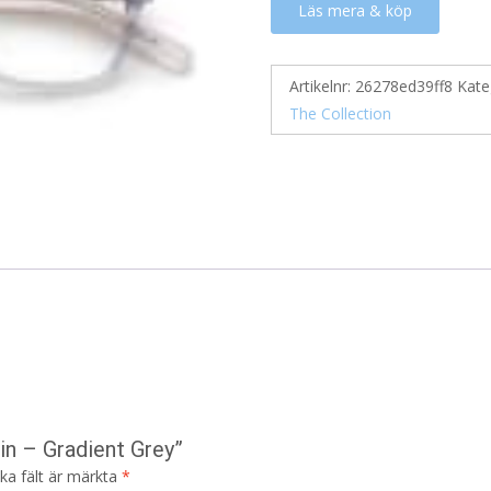
Läs mera & köp
Artikelnr:
26278ed39ff8
Kate
The Collection
in – Gradient Grey”
ska fält är märkta
*