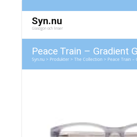
Syn.nu
Glasögon och linser
Peace Train – Gradient 
Syn.nu
>
Produkter
>
The Collection
>
Peace Train – 