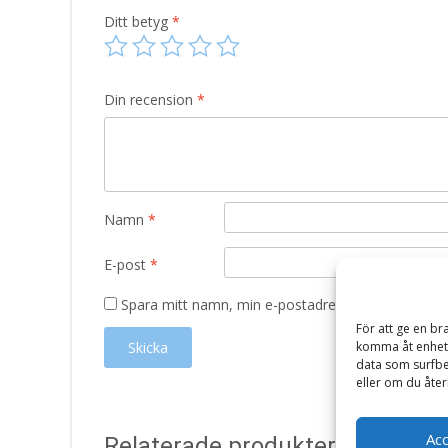
Ditt betyg
*
Din recension
*
Namn
*
E-post
*
Spara mitt namn, min e-postadress och webbplats 
För att ge en br
komma åt enhets
data som surfbe
eller om du åter
Ac
Relaterade produkter