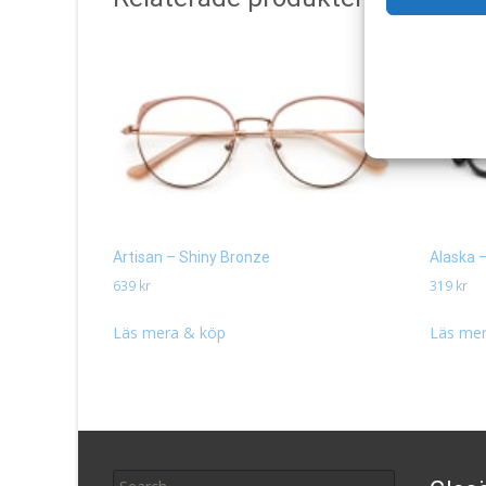
Artisan – Shiny Bronze
Alaska 
639
kr
319
kr
Läs mera & köp
Läs mer
Search