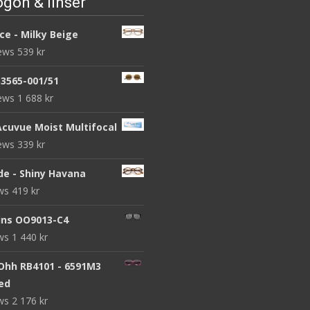
gon & linser
ce - Milky Beige
iews
539
kr
B3565-001/51
iews
1 688
kr
Acuvue Moist Multifocal
iews
339
kr
de - Shiny Havana
ews
419
kr
ins OO9013-C4
ews
1 440
kr
 Ohh RB4101 - 6591M3
zed
ews
2 176
kr