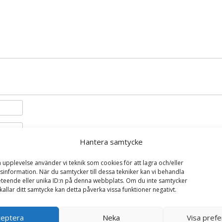
Hantera samtycke
i denna webbläsare till nästa gång jag skriver en kommentar.
a upplevelse använder vi teknik som cookies för att lagra och/eller
information. När du samtycker till dessa tekniker kan vi behandla
teende eller unika ID:n på denna webbplats. Om du inte samtycker
kallar ditt samtycke kan detta påverka vissa funktioner negativt.
ceptera
Neka
Visa pref