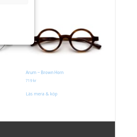
Arum – Brown Horn
Be The One
719
kr
319
kr
Läs mera & köp
Läs mera 