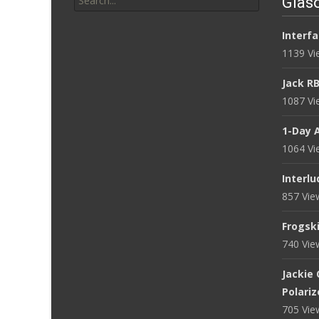
Glasö
for:
Interfa
1139 V
Jack R
1087 V
1-Day 
1064 V
Interlu
857 Vi
Frogsk
740 Vi
Jackie
Polari
705 Vi