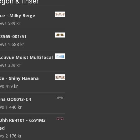
gon & linser
ce - Milky Beige
iews
539
kr
B3565-001/51
iews
1 688
kr
Acuvue Moist Multifocal
iews
339
kr
de - Shiny Havana
ews
419
kr
ins OO9013-C4
ews
1 440
kr
 Ohh RB4101 - 6591M3
zed
ews
2 176
kr