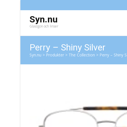
Syn.nu
Glasögon och linser
Perry – Shiny Silver
Syn.nu
>
Produkter
>
The Collection
>
Perry – Shiny S