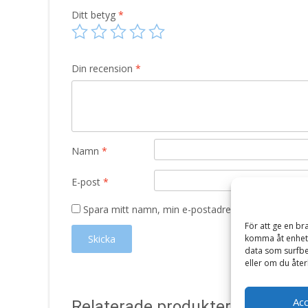
Ditt betyg
*
Din recension
*
Namn
*
E-post
*
Spara mitt namn, min e-postadress och webbplats 
För att ge en br
komma åt enhets
data som surfbe
eller om du åter
Ac
Relaterade produkter