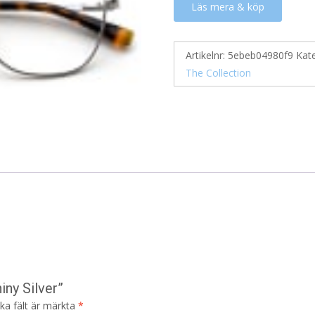
Läs mera & köp
Artikelnr:
5ebeb04980f9
Kat
The Collection
iny Silver”
ska fält är märkta
*