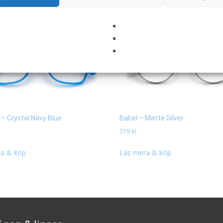
 – Crystal Navy Blue
Babel – Matte Silver
319
kr
a & köp
Läs mera & köp