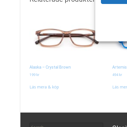
Alaska – Crystal Brown
Artemis
199
kr
494
kr
Läs mera & köp
Läs mer
Search