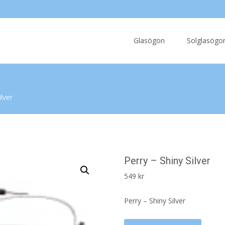
Skip
to
Glasögon
Solglasögo
content
ilver
Perry – Shiny Silver
549
kr
Perry – Shiny Silver