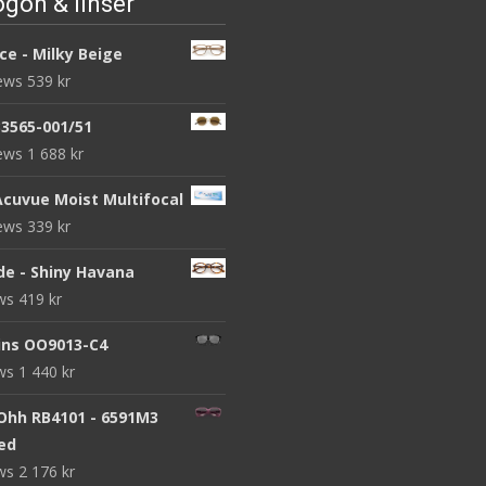
gon & linser
ce - Milky Beige
iews
539
kr
B3565-001/51
iews
1 688
kr
Acuvue Moist Multifocal
iews
339
kr
de - Shiny Havana
ews
419
kr
ins OO9013-C4
ews
1 440
kr
 Ohh RB4101 - 6591M3
zed
ews
2 176
kr