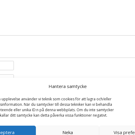
Hantera samtycke
i denna webbläsare till nästa gång jag skriver en kommentar.
a upplevelse använder vi teknik som cookies för att lagra och/eller
information. När du samtycker till dessa tekniker kan vi behandla
teende eller unika ID:n på denna webbplats. Om du inte samtycker
kallar ditt samtycke kan detta påverka vissa funktioner negativt.
ceptera
Neka
Visa pref