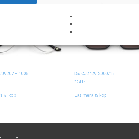
 CJ9207 – 1005
Dis CJ2429-2000/15
374
kr
a & köp
Läs mera & köp