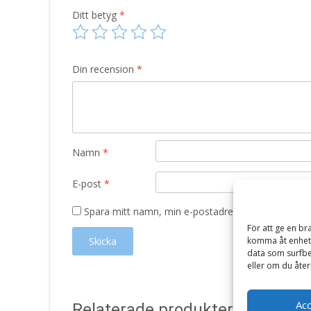
Ditt betyg
*
Din recension
*
Namn
*
E-post
*
Spara mitt namn, min e-postadress och webbplats 
För att ge en br
komma åt enhets
data som surfbe
eller om du åter
Ac
Relaterade produkter