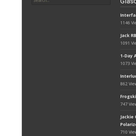
Glasö
for:
Interfa
1146 V
Jack R
1091 V
1-Day 
1073 V
Interlu
862 Vi
Frogsk
747 Vi
Jackie
Polari
710 Vi