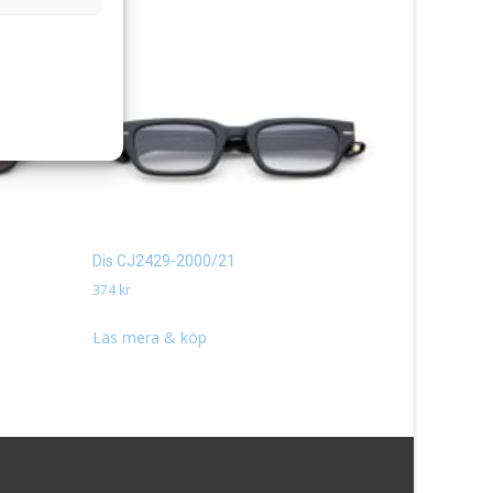
Dis CJ2429-2000/21
Dagg CJ24
374
kr
374
kr
Läs mera & köp
Läs mera 