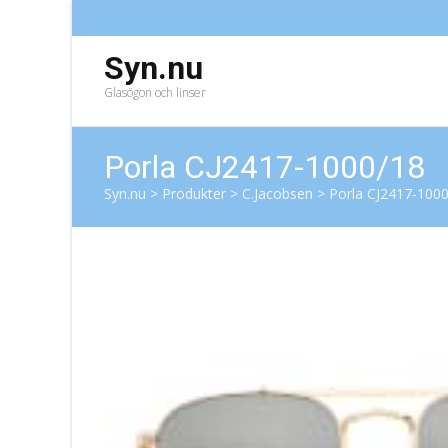
Syn.nu
Glasögon och linser
Porla CJ2417-1000/18
Syn.nu
>
Produkter
>
C.Jacobsen
>
Porla CJ2417-100