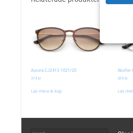
Aurora CJ2413-1021/25
Akvifer
374
kr
659
kr
Läs mera & köp
Läs mer
Search