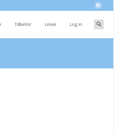
Search
n
Tillbehör
Linser
Log In
for:
8