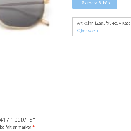
Läs mera & köp
Artikelnr:
f2aa5f994c54
Kate
C.Jacobsen
2417-1000/18”
ska fält är märkta
*