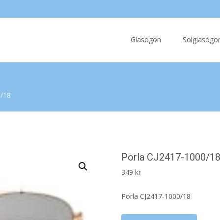
Skip
to
Glasögon
Solglasögo
content
0/18
Porla CJ2417-1000/1
349
kr
Porla CJ2417-1000/18