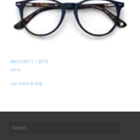
Allé CJ9011 – 2075
659
kr
Läs mera & köp
Search
for: