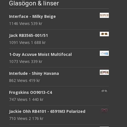
Glasögon & linser
Interface - Milky Beige
1146 Views
539
kr
Jack RB3565-001/51
1091 Views
1 688
kr
1-Day Acuvue Moist Multifocal
1073 Views
339
kr
Interlude - Shiny Havana
862 Views
419
kr
Frogskins OO9013-C4
747 Views
1 440
kr
Jackie Ohh RB4101 - 6591M3 Polarized
710 Views
2 176
kr