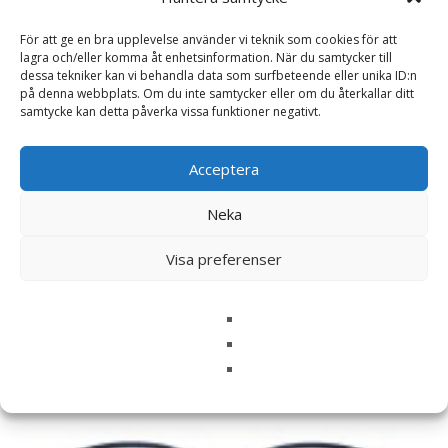
För att ge en bra upplevelse använder vi teknik som cookies för att
Namn
*
lagra och/eller komma åt enhetsinformation. När du samtycker till
dessa tekniker kan vi behandla data som surfbeteende eller unika ID:n
på denna webbplats. Om du inte samtycker eller om du återkallar ditt
E-post
*
samtycke kan detta påverka vissa funktioner negativt.
Spara mitt namn, min e-postadress och webbplats i
denna webbläsare till nästa gång jag skriver en
Acceptera
kommentar.
Neka
Visa preferenser
Relaterade produkter