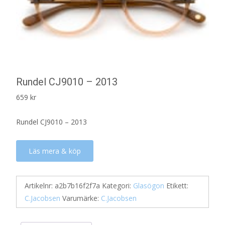
Rundel CJ9010 – 2013
659
kr
Rundel CJ9010 – 2013
Läs mera & köp
Artikelnr:
a2b7b16f2f7a
Kategori:
Glasögon
Etikett:
C.Jacobsen
Varumärke:
C.Jacobsen