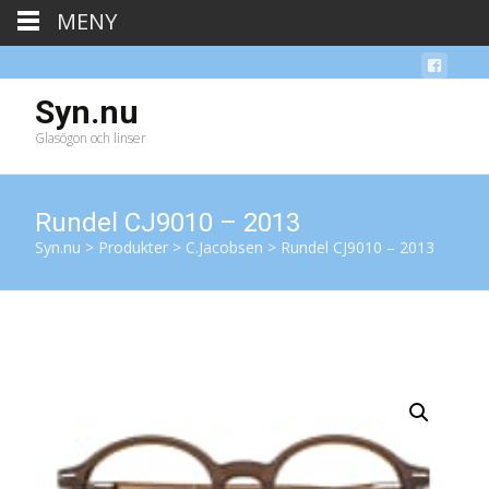
MENY
Syn.nu
Glasögon och linser
Rundel CJ9010 – 2013
Syn.nu
>
Produkter
>
C.Jacobsen
>
Rundel CJ9010 – 2013