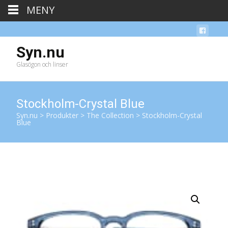
MENY
Syn.nu
Glasögon och linser
Stockholm-Crystal Blue
Syn.nu
>
Produkter
>
The Collection
>
Stockholm-Crystal
Blue