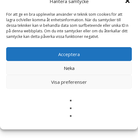
Hantera samtycke
För att ge en bra upplevelse använder vi teknik som cookies för att
lagra och/eller komma åt enhetsinformation. När du samtycker till
Namn
*
dessa tekniker kan vi behandla data som surfbeteende eller unika ID:n
på denna webbplats. Om du inte samtycker eller om du återkallar ditt
E-post
*
samtycke kan detta påverka vissa funktioner negativt.
Spara mitt namn, min e-postadress och webbplats i
Acceptera
denna webbläsare till nästa gång jag skriver en
kommentar.
Neka
Visa preferenser
Relaterade produkter