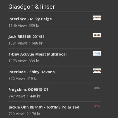
Glasögon & linser
Interface - Milky Beige
1146 Views
539
kr
Jack RB3565-001/51
1091 Views
1 688
kr
1-Day Acuvue Moist Multifocal
1073 Views
339
kr
Interlude - Shiny Havana
862 Views
419
kr
Frogskins OO9013-C4
747 Views
1 440
kr
Jackie Ohh RB4101 - 6591M3 Polarized
710 Views
2 176
kr