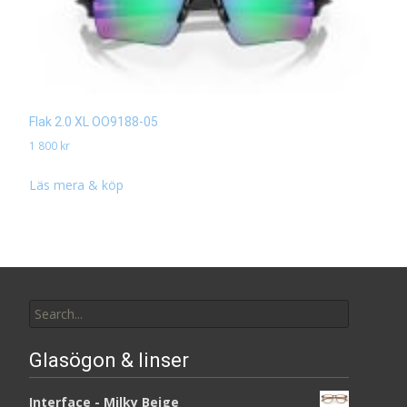
Flak 2.0 XL OO9188-05
1 800
kr
Läs mera & köp
Search
for:
Glasögon & linser
Interface - Milky Beige