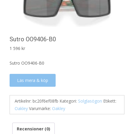
Sutro OO9406-B0
1 596
kr
Sutro OO9406-B0
Läs mera & köp
Artikelnr:
bc20f6ef08fb
Kategori:
Solglasögon
Etikett:
Oakley
Varumärke:
Oakley
Recensioner (0)