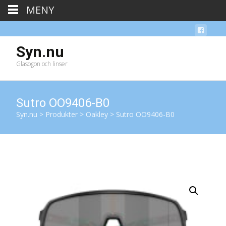
MENY
Syn.nu
Glasögon och linser
Sutro OO9406-B0
Syn.nu
>
Produkter
>
Oakley
>
Sutro OO9406-B0