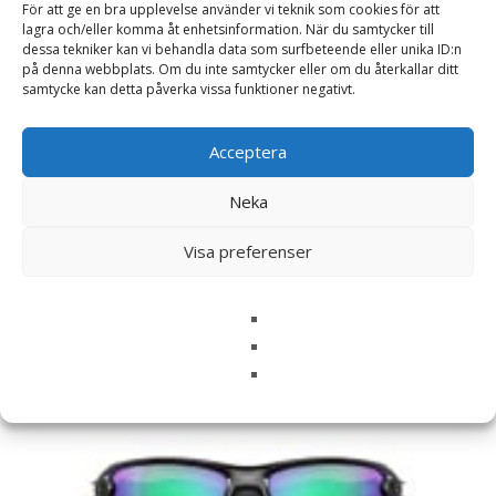
För att ge en bra upplevelse använder vi teknik som cookies för att
Namn
*
lagra och/eller komma åt enhetsinformation. När du samtycker till
dessa tekniker kan vi behandla data som surfbeteende eller unika ID:n
på denna webbplats. Om du inte samtycker eller om du återkallar ditt
E-post
*
samtycke kan detta påverka vissa funktioner negativt.
Spara mitt namn, min e-postadress och webbplats i
denna webbläsare till nästa gång jag skriver en
Acceptera
kommentar.
Neka
Visa preferenser
Relaterade produkter