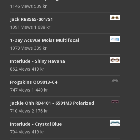
1146 Views
539
kr
Jack RB3565-001/51
1091 Views
1 688
kr
1-Day Acuvue Moist Multifocal
1073 Views
339
kr
Interlude - Shiny Havana
862 Views
419
kr
Frogskins OO9013-C4
747 Views
1 440
kr
Jackie Ohh RB4101 - 6591M3 Polarized
710 Views
2 176
kr
Interlude - Crystal Blue
704 Views
419
kr