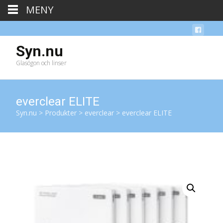
MENY
Syn.nu
Glasögon och linser
everclear ELITE
Syn.nu
>
Produkter
>
everclear
>
everclear ELITE