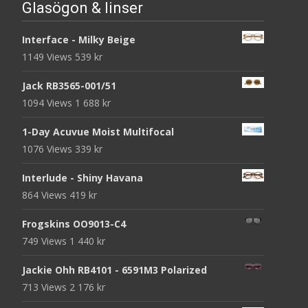
Glasögon & linser
Interface - Milky Beige
1149 Views
539
kr
Jack RB3565-001/51
1094 Views
1 688
kr
1-Day Acuvue Moist Multifocal
1076 Views
339
kr
Interlude - Shiny Havana
864 Views
419
kr
Frogskins OO9013-C4
749 Views
1 440
kr
Jackie Ohh RB4101 - 6591M3 Polarized
713 Views
2 176
kr