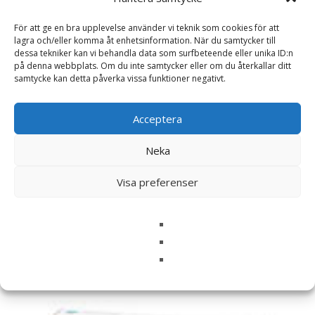
För att ge en bra upplevelse använder vi teknik som cookies för att
Namn
*
lagra och/eller komma åt enhetsinformation. När du samtycker till
dessa tekniker kan vi behandla data som surfbeteende eller unika ID:n
på denna webbplats. Om du inte samtycker eller om du återkallar ditt
E-post
*
samtycke kan detta påverka vissa funktioner negativt.
Spara mitt namn, min e-postadress och webbplats i
denna webbläsare till nästa gång jag skriver en
Acceptera
kommentar.
Neka
Visa preferenser
Relaterade produkter