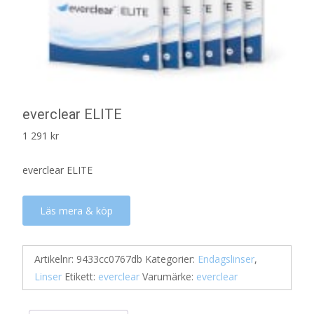
everclear ELITE
1 291
kr
everclear ELITE
Läs mera & köp
Artikelnr:
9433cc0767db
Kategorier:
Endagslinser
,
Linser
Etikett:
everclear
Varumärke:
everclear