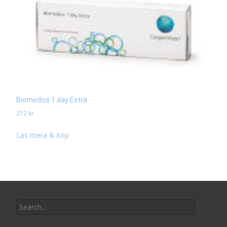
Biomedics 1 day Extra
212
kr
Läs mera & köp
Search
for: