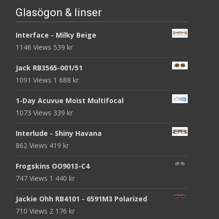
Glasögon & linser
Interface - Milky Beige
1146 Views
539
kr
Jack RB3565-001/51
1091 Views
1 688
kr
1-Day Acuvue Moist Multifocal
1073 Views
339
kr
Interlude - Shiny Havana
862 Views
419
kr
Frogskins OO9013-C4
747 Views
1 440
kr
Jackie Ohh RB4101 - 6591M3 Polarized
710 Views
2 176
kr