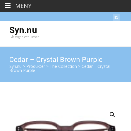
MENY
Syn.nu
Glasögon och linser
Cedar – Crystal Brown Purple
Syn.nu
>
Produkter
>
The Collection
>
Cedar – Crystal
Brown Purple