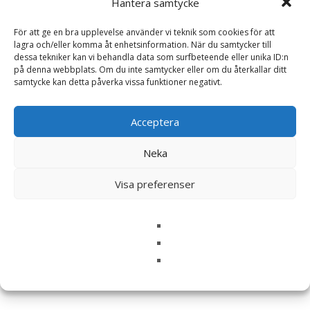
Hantera samtycke
För att ge en bra upplevelse använder vi teknik som cookies för att
lagra och/eller komma åt enhetsinformation. När du samtycker till
Namn
*
dessa tekniker kan vi behandla data som surfbeteende eller unika ID:n
på denna webbplats. Om du inte samtycker eller om du återkallar ditt
E-post
*
samtycke kan detta påverka vissa funktioner negativt.
Spara mitt namn, min e-postadress och webbplats i
Acceptera
denna webbläsare till nästa gång jag skriver en
kommentar.
Neka
Visa preferenser
Relaterade produkter