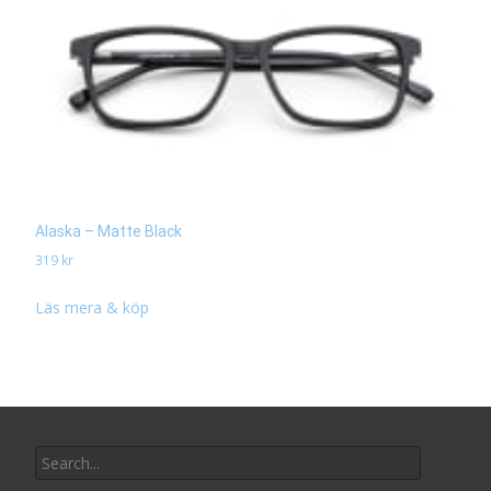
Alaska – Matte Black
319
kr
Läs mera & köp
Search
for: