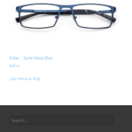
Atlas – Satin Navy Blue
849
kr
Läs mera & köp
Search
for: