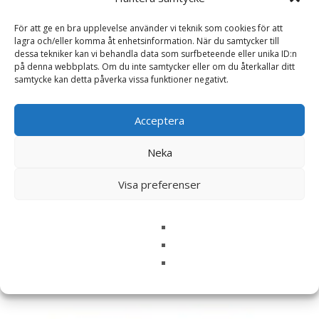
För att ge en bra upplevelse använder vi teknik som cookies för att
Namn
*
lagra och/eller komma åt enhetsinformation. När du samtycker till
dessa tekniker kan vi behandla data som surfbeteende eller unika ID:n
på denna webbplats. Om du inte samtycker eller om du återkallar ditt
E-post
*
samtycke kan detta påverka vissa funktioner negativt.
Spara mitt namn, min e-postadress och webbplats i
denna webbläsare till nästa gång jag skriver en
Acceptera
kommentar.
Neka
Visa preferenser
Relaterade produkter