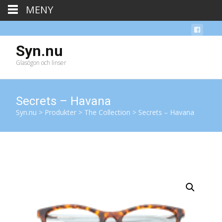
MENY
Syn.nu
Glasögon och linser
Secrets – Havana
Syn.nu
>
Produkter
>
The Collection
>
Secrets – Havana