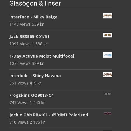
Glasögon & linser
Interface - Milky Beige
1143 Views
539
kr
Jack RB3565-001/51
1091 Views
1 688
kr
1-Day Acuvue Moist Multifocal
1072 Views
339
kr
Interlude - Shiny Havana
861 Views
419
kr
Frogskins OO9013-C4
747 Views
1 440
kr
Jackie Ohh RB4101 - 6591M3 Polarized
710 Views
2 176
kr